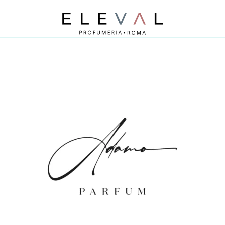
Profumeria Roma
Eleval Profumeria