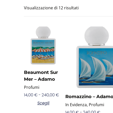
Visualizzazione di 12 risultati
Beaumont Sur
Mer – Adamo
Profumi
14,00
€
-
240,00
€
Romazzino – Adam
Scegli
In Evidenza
,
Profumi
14,00
€
-
240,00
€