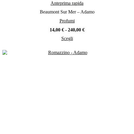
Anteprima rapida
Beaumont Sur Mer – Adamo
Profumi
Fascia
14,00
€
-
240,00
€
di
Scegli
prezzo:
Questo
da
prodotto
14,00 €
ha
a
più
240,00 €
varianti.
Le
opzioni
possono
essere
scelte
nella
pagina
del
prodotto