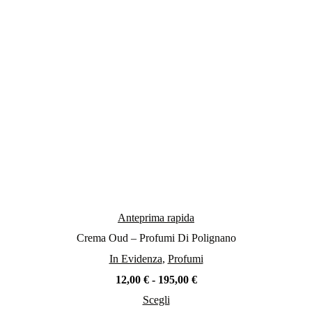
scelte
nella
pagina
del
prodotto
Anteprima rapida
Crema Oud – Profumi Di Polignano
In Evidenza
,
Profumi
Fascia
12,00
€
-
195,00
€
di
Scegli
prezzo:
Questo