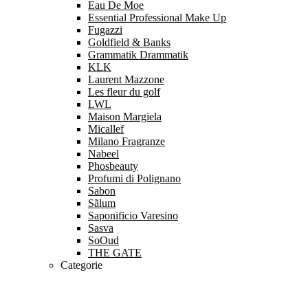
Eau De Moe
Essential Professional Make Up
Fugazzi
Goldfield & Banks
Grammatik Drammatik
KLK
Laurent Mazzone
Les fleur du golf
LWL
Maison Margiela
Micallef
Milano Fragranze
Nabeel
Phosbeauty
Profumi di Polignano
Sabon
Sãlum
Saponificio Varesino
Sasva
SoOud
THE GATE
Categorie