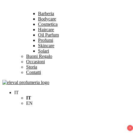
Barberia
Bodycare
Cosmetica
Haircare
Oil Parfum
Profumi
Skincare
Solari
Buoni Regalo
Occasioni
Storia
Contatti
Eleval Profumeria
Profumeria Roma
IT
IT
EN
0