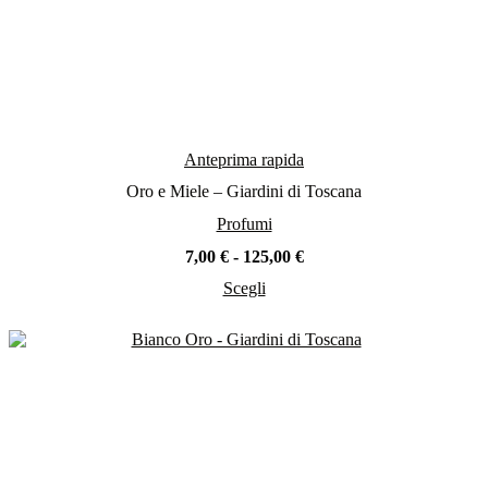
Anteprima rapida
Oro e Miele – Giardini di Toscana
Profumi
Fascia
7,00
€
-
125,00
€
di
Scegli
prezzo:
Questo
da
prodotto
7,00 €
ha
a
più
125,00 €
varianti.
Le
opzioni
possono
essere
scelte