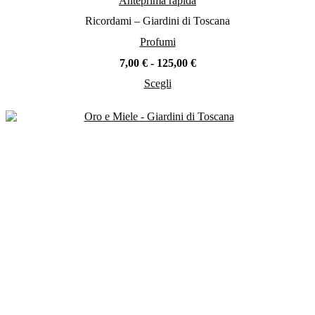
Anteprima rapida
Ricordami – Giardini di Toscana
Profumi
Fascia
7,00
€
-
125,00
€
di
Scegli
prezzo:
Questo
da
prodotto
7,00 €
ha
a
più
125,00 €
varianti.
Le
opzioni
possono
essere
scelte
nella
pagina
del
prodotto