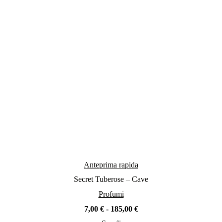
essere
scelte
nella
pagina
del
prodotto
Anteprima rapida
Secret Tuberose – Cave
Profumi
Fascia
7,00
€
-
185,00
€
di