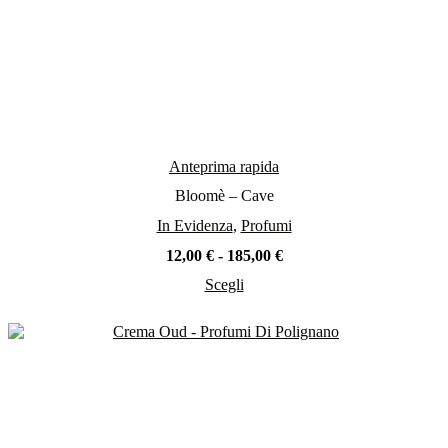
Anteprima rapida
Bloomè – Cave
In Evidenza
,
Profumi
Fascia
12,00
€
-
185,00
€
di
Scegli
prezzo:
Questo
da
prodotto
12,00 €
ha
a
più
185,00 €
varianti.
Le
opzioni
possono
essere