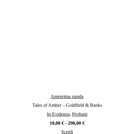
essere
scelte
nella
pagina
del
prodotto
Anteprima rapida
Tales of Amber – Goldfield & Banks
In Evidenza
,
Profumi
Fascia
10,00
€
-
290,00
€
di
Scegli
prezzo: