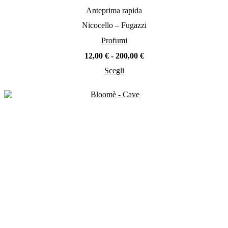
Anteprima rapida
Nicocello – Fugazzi
Profumi
Fascia
12,00
€
-
200,00
€
di
Scegli
prezzo:
Questo
da
prodotto
12,00 €
ha
a
più
200,00 €
varianti.
Le
opzioni
possono
essere
scelte
nella
pagina
del
prodotto