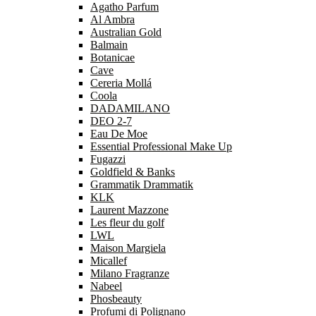
Agatho Parfum
Al Ambra
Australian Gold
Balmain
Botanicae
Cave
Cereria Mollá
Coola
DADAMILANO
DEO 2-7
Eau De Moe
Essential Professional Make Up
Fugazzi
Goldfield & Banks
Grammatik Drammatik
KLK
Laurent Mazzone
Les fleur du golf
LWL
Maison Margiela
Micallef
Milano Fragranze
Nabeel
Phosbeauty
Profumi di Polignano