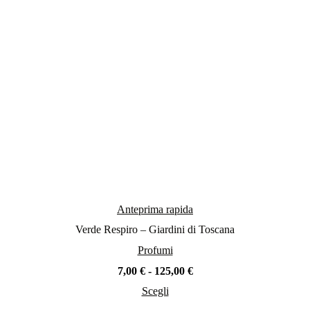
scelte
nella
pagina
del
prodotto
Anteprima rapida
Verde Respiro – Giardini di Toscana
Profumi
Fascia
7,00
€
-
125,00
€
di
Scegli
prezzo:
Questo
da