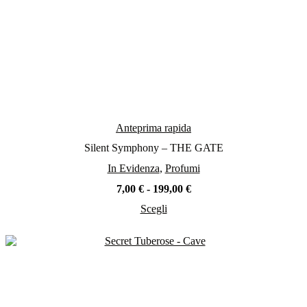
Anteprima rapida
Silent Symphony – THE GATE
In Evidenza
,
Profumi
Fascia
7,00
€
-
199,00
€
di
Scegli
prezzo:
Questo
da
prodotto
7,00 €
ha
a
più
199,00 €
varianti.
Le
opzioni
possono