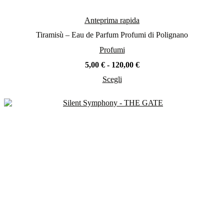
Anteprima rapida
Tiramisù – Eau de Parfum Profumi di Polignano
Profumi
Fascia
5,00
€
-
120,00
€
di
Scegli
prezzo:
Questo
da
prodotto
5,00 €
ha
a
più
120,00 €
varianti.
Le
opzioni
possono
essere
scelte
nella
pagina
del
prodotto