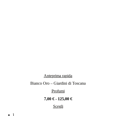
nella
pagina
del
prodotto
Anteprima rapida
Bianco Oro – Giardini di Toscana
Profumi
Fascia
7,00
€
-
125,00
€
di
Scegli
prezzo:
Questo
da
prodotto
1