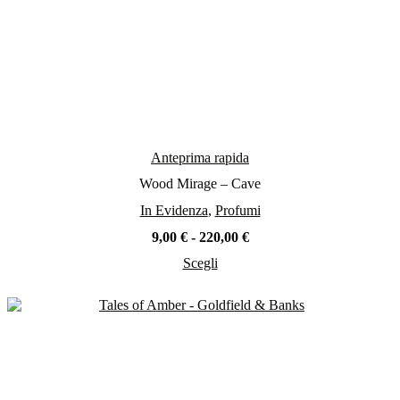
Anteprima rapida
Wood Mirage – Cave
In Evidenza
,
Profumi
Fascia
9,00
€
-
220,00
€
di
Scegli
prezzo:
Questo
da
prodotto
9,00 €
ha
a
più
220,00 €
varianti.
Le
opzioni
possono