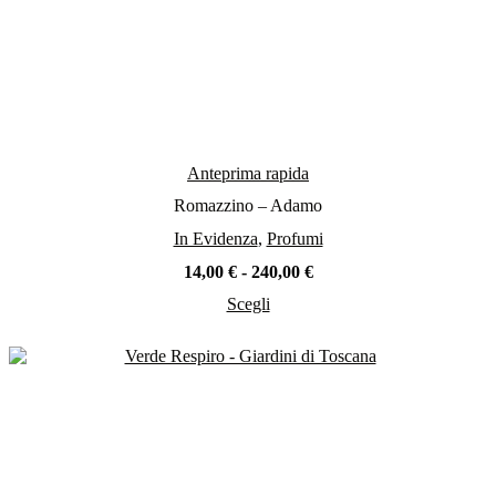
Anteprima rapida
Romazzino – Adamo
In Evidenza
,
Profumi
Fascia
14,00
€
-
240,00
€
di
Scegli
prezzo:
Questo
da
prodotto
14,00 €
ha
a
più
240,00 €
varianti.
Le
opzioni
possono
essere