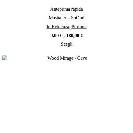
Anteprima rapida
Masha’er – SoOud
In Evidenza
,
Profumi
Fascia
9,00
€
-
180,00
€
di
Scegli
prezzo:
Questo
da
prodotto
9,00 €
ha
a
più
180,00 €
varianti.
Le
opzioni
possono
essere
scelte
nella
pagina
del
prodotto