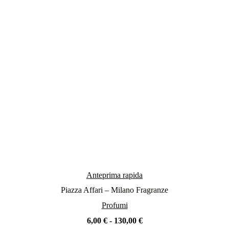
Anteprima rapida
Piazza Affari – Milano Fragranze
Profumi
Fascia
6,00
€
-
130,00
€