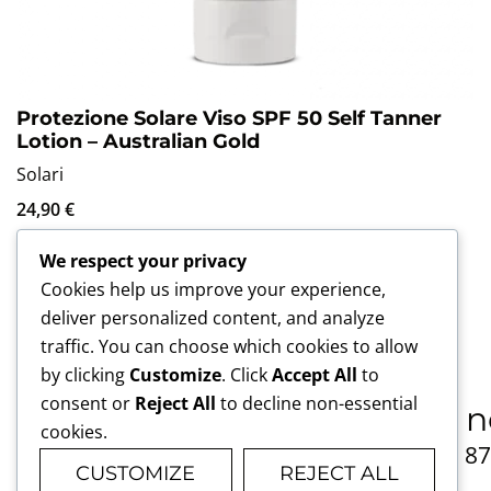
Protezione Solare Viso SPF 50 Self Tanner
Lotion – Australian Gold
Solari
24,90
€
We respect your privacy
AGGIUNGI AL CARRELLO
Cookies help us improve your experience,
deliver personalized content, and analyze
traffic. You can choose which cookies to allow
by clicking
Customize
. Click
Accept All
to
consent or
Reject All
to decline non-essential
Chiamaci in 
cookies.
06 4420 8
CUSTOMIZE
REJECT ALL