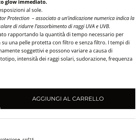
to glow immediato.
esposizioni al sole.
or Protection – associato a un’indicazione numerica indica la
solare di ridurre l’assorbimento di raggi UVA e UVB.
colato rapportando la quantità̀ di tempo necessario per
u una pelle protetta con filtro e senza filtro. I tempi di
amente soggettivi e possono variare a causa di
ototipo, intensità̀ dei raggi solari, sudorazione, frequenza
AGGIUNGI AL CARRELLO
rotezione
,
spf15