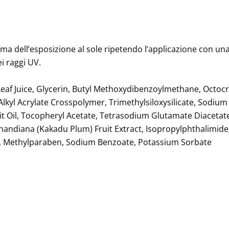
ma dell’esposizione al sole ripetendo l’applicazione con una 
i raggi UV.
Leaf Juice, Glycerin, Butyl Methoxydibenzoylmethane, Octocr
kyl Acrylate Crosspolymer, Trimethylsiloxysilicate, Sodium
it Oil, Tocopheryl Acetate, Tetrasodium Glutamate Diacetate
rdinandiana (Kakadu Plum) Fruit Extract, Isopropylphthalimid
rin, Methylparaben, Sodium Benzoate, Potassium Sorbate