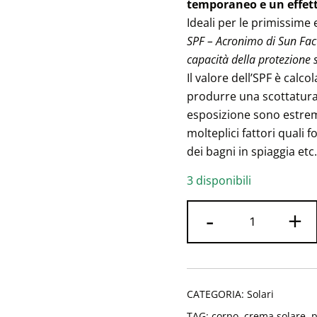
temporaneo e un effet
Ideali per le primissime 
SPF – Acronimo di Sun Fact
capacità della protezione 
Il valore dell’SPF è cal
produrre una scottatura s
esposizione sono estrem
molteplici fattori quali f
dei bagni in spiaggia etc.
3 disponibili
-
+
CATEGORIA:
Solari
TAG:
corpo
,
crema solare
,
p