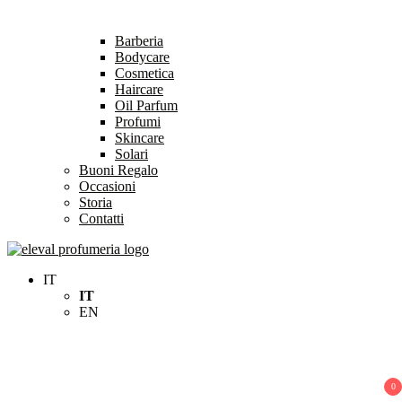
Barberia
Bodycare
Cosmetica
Haircare
Oil Parfum
Profumi
Skincare
Solari
Buoni Regalo
Occasioni
Storia
Contatti
Eleval Profumeria
Profumeria Roma
IT
IT
EN
0