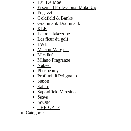
Eau De Moe
Essential Professional Make Up
Fugazzi
Goldfield & Banks
Grammatik Drammatik
KLK
Laurent Mazzone
Les fleur du golf
LWL
Maison Margiela
Micallef
Milano Fragranze
Nabeel
Phosbeauty
Profumi di Polignano
Sabon
Sãlum
Saponificio Varesino
Sasva
SoOud
THE GATE
Categorie