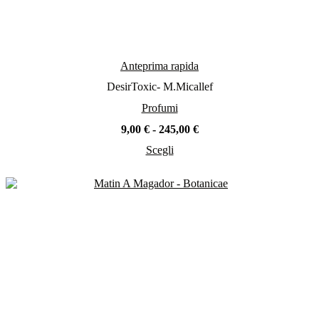
Anteprima rapida
DesirToxic- M.Micallef
Profumi
Fascia
9,00
€
-
245,00
€
di
Scegli
prezzo:
Questo
da
prodotto
9,00 €
ha
a
più
245,00 €
varianti.
Le
opzioni
possono
essere
scelte
nella
pagina
del