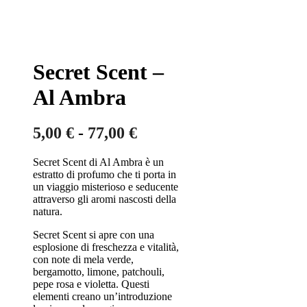
Secret Scent –
Al Ambra
Fascia
5,00
€
-
77,00
€
di
Secret Scent di Al Ambra è un
prezzo:
estratto di profumo che ti porta in
da
un viaggio misterioso e seducente
attraverso gli aromi nascosti della
5,00 €
natura.
a
Secret Scent si apre con una
77,00 €
esplosione di freschezza e vitalità,
con note di mela verde,
bergamotto, limone, patchouli,
pepe rosa e violetta. Questi
elementi creano un’introduzione