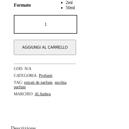
2ml
Formato
50ml
Secret
Scent
-
Al
Ambra
quantità
AGGIUNGI AL CARRELLO
COD:
N/A
CATEGORIA:
Profumi
TAG:
extrait de parfum
,
nicchia
,
parfum
MARCHIO:
Al Ambra
Descrizione