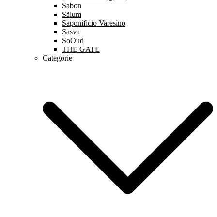
Sabon
Sãlum
Saponificio Varesino
Sasva
SoOud
THE GATE
Categorie