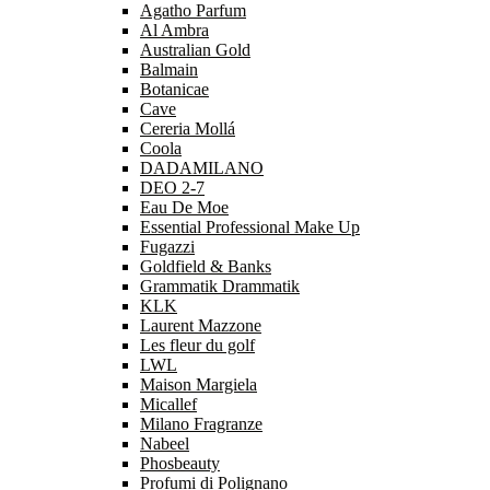
Agatho Parfum
Al Ambra
Australian Gold
Balmain
Botanicae
Cave
Cereria Mollá
Coola
DADAMILANO
DEO 2-7
Eau De Moe
Essential Professional Make Up
Fugazzi
Goldfield & Banks
Grammatik Drammatik
KLK
Laurent Mazzone
Les fleur du golf
LWL
Maison Margiela
Micallef
Milano Fragranze
Nabeel
Phosbeauty
Profumi di Polignano