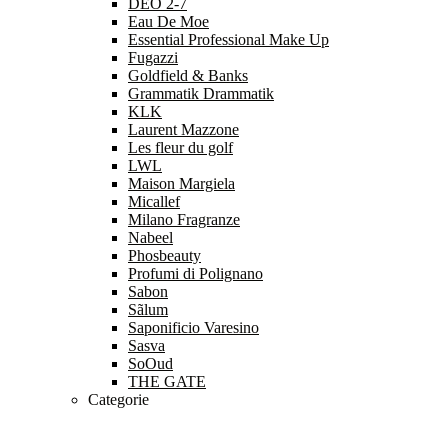
DEO 2-7
Eau De Moe
Essential Professional Make Up
Fugazzi
Goldfield & Banks
Grammatik Drammatik
KLK
Laurent Mazzone
Les fleur du golf
LWL
Maison Margiela
Micallef
Milano Fragranze
Nabeel
Phosbeauty
Profumi di Polignano
Sabon
Sãlum
Saponificio Varesino
Sasva
SoOud
THE GATE
Categorie