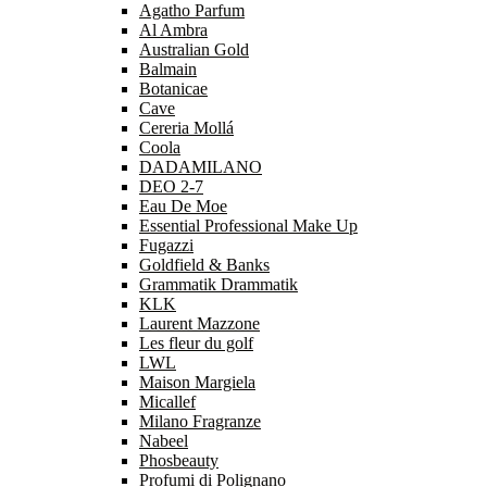
Agatho Parfum
Al Ambra
Australian Gold
Balmain
Botanicae
Cave
Cereria Mollá
Coola
DADAMILANO
DEO 2-7
Eau De Moe
Essential Professional Make Up
Fugazzi
Goldfield & Banks
Grammatik Drammatik
KLK
Laurent Mazzone
Les fleur du golf
LWL
Maison Margiela
Micallef
Milano Fragranze
Nabeel
Phosbeauty
Profumi di Polignano