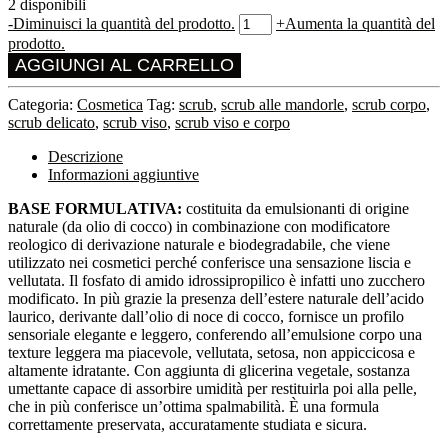
2 disponibili
-
Diminuisci la quantità del prodotto.
+
Aumenta la quantità del
prodotto.
AGGIUNGI AL CARRELLO
Categoria:
Cosmetica
Tag:
scrub
,
scrub alle mandorle
,
scrub corpo
,
scrub delicato
,
scrub viso
,
scrub viso e corpo
Descrizione
Informazioni aggiuntive
BASE FORMULATIVA:
costituita da emulsionanti di origine
naturale (da olio di cocco) in combinazione con modificatore
reologico di derivazione naturale e biodegradabile, che viene
utilizzato nei cosmetici perché conferisce una sensazione liscia e
vellutata. Il fosfato di amido idrossipropilico è infatti uno zucchero
modificato. In più grazie la presenza dell’estere naturale dell’acido
laurico, derivante dall’olio di noce di cocco, fornisce un profilo
sensoriale elegante e leggero, conferendo all’emulsione corpo una
texture leggera ma piacevole, vellutata, setosa, non appiccicosa e
altamente idratante. Con aggiunta di glicerina vegetale, sostanza
umettante capace di assorbire umidità per restituirla poi alla pelle,
che in più conferisce un’ottima spalmabilità. È una formula
correttamente preservata, accuratamente studiata e sicura.