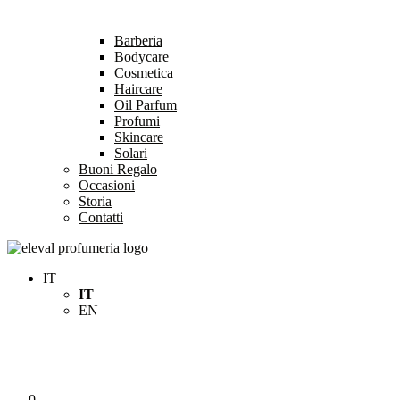
Barberia
Bodycare
Cosmetica
Haircare
Oil Parfum
Profumi
Skincare
Solari
Buoni Regalo
Occasioni
Storia
Contatti
Eleval Profumeria
Profumeria Roma
IT
IT
EN
0