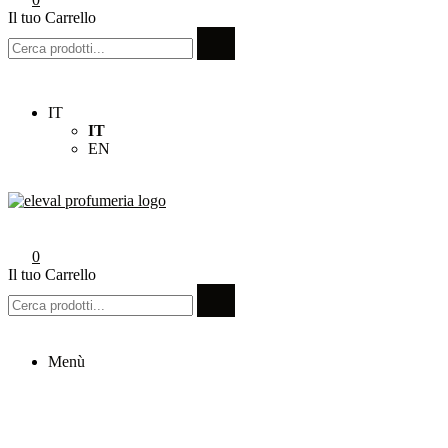
Il tuo Carrello
IT
IT
EN
Eleval Profumeria
Profumeria Roma
0
Il tuo Carrello
Menù