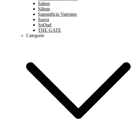
Sabon
Sãlum
Saponificio Varesino
Sasva
SoOud
THE GATE
Categorie