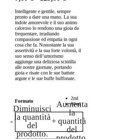
di
Intelligente e gentile, sempre
prezzo:
pronto a dare una mano. La sua
da
indole amorevole e il suo animo
caloroso lo rendono una gioia da
7,00 €
frequentare, irradiando
a
compassione ed empatia in ogni
cosa che fa. Nonostante la sua
129,00 €
assertività e la sua forte volontà, il
suo senso dell’umorismo
aggiunge una deliziosa scintilla
alle nostre giornate, portando
gioia e risate con le sue battute
argute e le sue buffe buffonate.
2ml
Formato
Aumenta
80ml
Diminuisci
la
Zaid
la quantità
-
+
quantità
-
del
Eau
del
De
prodotto.
prodotto.
Moe