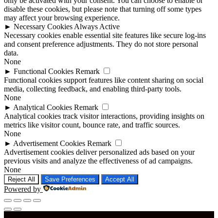
only be activated with your consent. You can choose to enable or
disable these cookies, but please note that turning off some types
may affect your browsing experience.
►
Necessary Cookies
Always Active
Necessary cookies enable essential site features like secure log-ins
and consent preference adjustments. They do not store personal
data.
None
►
Functional Cookies
Remark
Functional cookies support features like content sharing on social
media, collecting feedback, and enabling third-party tools.
None
►
Analytical Cookies
Remark
Analytical cookies track visitor interactions, providing insights on
metrics like visitor count, bounce rate, and traffic sources.
None
►
Advertisement Cookies
Remark
Advertisement cookies deliver personalized ads based on your
previous visits and analyze the effectiveness of ad campaigns.
None
Reject All
Save Preferences
Accept All
Powered by