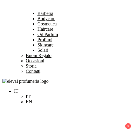
Barberia
Bodycare
Cosmetica
Haircare
Oil Parfum
Profumi
Skincare
Solari
Buoni Regalo
Occasioni
Storia
Contatti
Eleval Profumeria
Profumeria Roma
IT
IT
EN
0