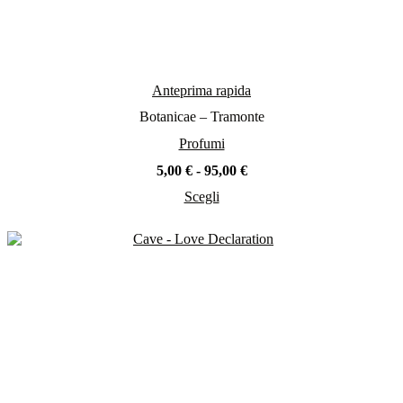
Anteprima rapida
Botanicae – Tramonte
Profumi
Fascia
5,00
€
-
95,00
€
di
Scegli
prezzo:
Questo
da
prodotto
5,00 €
ha
a
più
95,00 €
varianti.
Le
opzioni
possono
essere
scelte
nella
pagina