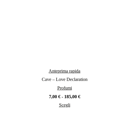
del
prodotto
Anteprima rapida
Cave – Love Declaration
Profumi
Fascia
7,00
€
-
185,00
€
di
Scegli
prezzo:
Questo
da
prodotto
7,00 €
ha
a
più
185,00 €