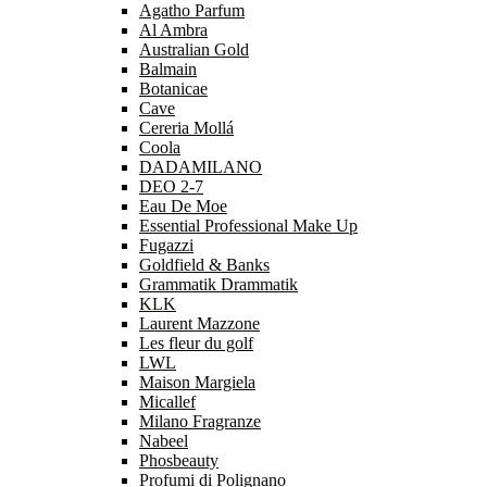
Agatho Parfum
Al Ambra
Australian Gold
Balmain
Botanicae
Cave
Cereria Mollá
Coola
DADAMILANO
DEO 2-7
Eau De Moe
Essential Professional Make Up
Fugazzi
Goldfield & Banks
Grammatik Drammatik
KLK
Laurent Mazzone
Les fleur du golf
LWL
Maison Margiela
Micallef
Milano Fragranze
Nabeel
Phosbeauty
Profumi di Polignano