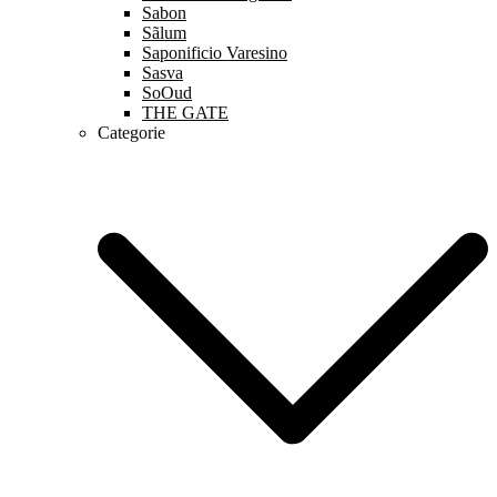
Sabon
Sãlum
Saponificio Varesino
Sasva
SoOud
THE GATE
Categorie