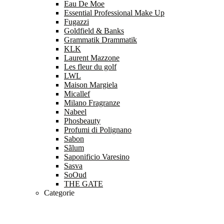
Eau De Moe
Essential Professional Make Up
Fugazzi
Goldfield & Banks
Grammatik Drammatik
KLK
Laurent Mazzone
Les fleur du golf
LWL
Maison Margiela
Micallef
Milano Fragranze
Nabeel
Phosbeauty
Profumi di Polignano
Sabon
Sãlum
Saponificio Varesino
Sasva
SoOud
THE GATE
Categorie