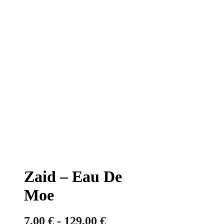
Zaid – Eau De
Moe
Fascia
7,00
€
-
129,00
€