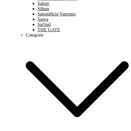
Sabon
Sãlum
Saponificio Varesino
Sasva
SoOud
THE GATE
Categorie