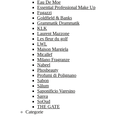
Eau De Moe
Essential Professional Make Up
Fugazzi
Goldfield & Banks
Grammatik Drammatik
KLK
Laurent Mazzone
Les fleur du golf
LWL
Maison Margiela
Micallef
Milano Fragranze
Nabeel
Phosbeauty
Profumi di Polignano
Sabon
Sãlum
Saponificio Varesino
Sasva
SoOud
THE GATE
Categorie