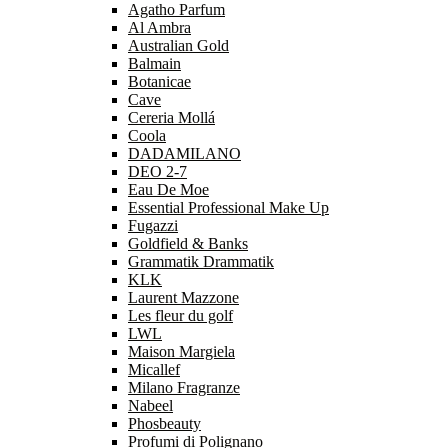
Agatho Parfum
Al Ambra
Australian Gold
Balmain
Botanicae
Cave
Cereria Mollá
Coola
DADAMILANO
DEO 2-7
Eau De Moe
Essential Professional Make Up
Fugazzi
Goldfield & Banks
Grammatik Drammatik
KLK
Laurent Mazzone
Les fleur du golf
LWL
Maison Margiela
Micallef
Milano Fragranze
Nabeel
Phosbeauty
Profumi di Polignano