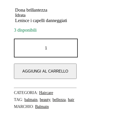
Dona brillantezza
Idrata
Lenisce i capelli danneggiati
3 disponibili
Balmain
-
Argan
Moisturizing
Elixir
100ml
AGGIUNGI AL CARRELLO
quantità
CATEGORIA:
Haircare
TAG:
balmain
,
beauty
,
bellezza
,
hair
MARCHIO:
Balmain