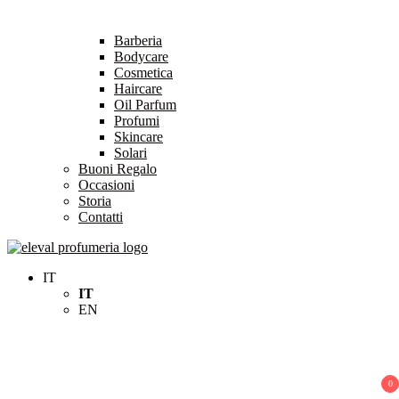
Barberia
Bodycare
Cosmetica
Haircare
Oil Parfum
Profumi
Skincare
Solari
Buoni Regalo
Occasioni
Storia
Contatti
Eleval Profumeria
Profumeria Roma
IT
IT
EN
0