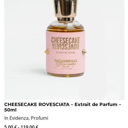
CHEESECAKE ROVESCIATA – Extrait de Parfum –
50ml
In Evidenza
,
Profumi
5,00
€
-
119,00
€