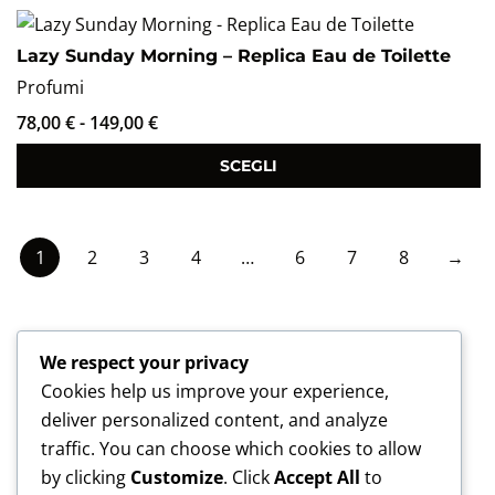
Lazy Sunday Morning – Replica Eau de Toilette
Profumi
78,00
€
-
149,00
€
SCEGLI
1
2
3
4
…
6
7
8
→
Chiamaci in negozio
We respect your privacy
Cookies help us improve your experience,
06 4420 8701
deliver personalized content, and analyze
Seguici sui Social
traffic. You can choose which cookies to allow
by clicking
Customize
. Click
Accept All
to