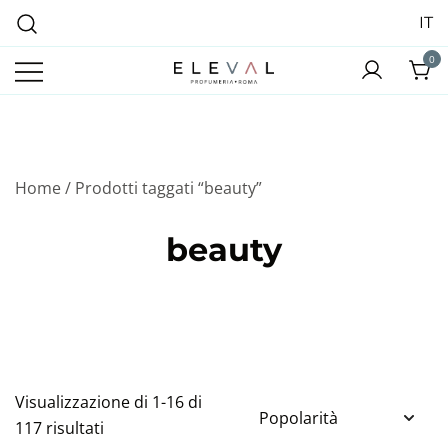
IT
0
Profumeria Roma
Eleval Profumeria
Home
/ Prodotti taggati “beauty”
beauty
Visualizzazione di 1-16 di
117 risultati