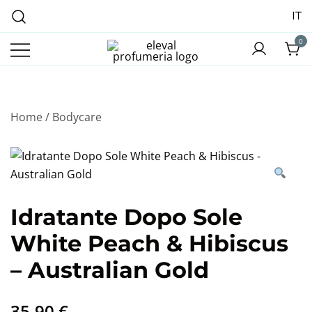
IT
0
Profumeria Roma
Eleval Profumeria
Home
/
Bodycare
Idratante Dopo Sole
White Peach & Hibiscus
– Australian Gold
35,90
€