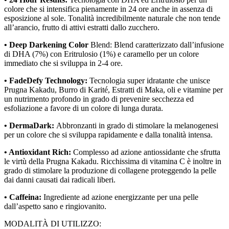
colore che si intensifica pienamente in 24 ore anche in assenza di
esposizione al sole. Tonalità incredibilmente naturale che non tende
all’arancio, frutto di attivi estratti dallo zucchero.
• Deep Darkening Color
Blend: Blend caratterizzato dall’infusione
di DHA (7%) con Eritrulosio (1%) e caramello per un colore
immediato che si sviluppa in 2-4 ore.
• FadeDefy Technology:
Tecnologia super idratante che unisce
Prugna Kakadu, Burro di Karité, Estratti di Maka, oli e vitamine per
un nutrimento profondo in grado di prevenire secchezza ed
esfoliazione a favore di un colore di lunga durata.
• DermaDark:
Abbronzanti in grado di stimolare la melanogenesi
per un colore che si sviluppa rapidamente e dalla tonalità intensa.
• Antioxidant Rich:
Complesso ad azione antiossidante che sfrutta
le virtù della Prugna Kakadu. Ricchissima di vitamina C è inoltre in
grado di stimolare la produzione di collagene proteggendo la pelle
dai danni causati dai radicali liberi.
• Caffeina:
Ingrediente ad azione energizzante per una pelle
dall’aspetto sano e ringiovanito.
MODALITÀ DI UTILIZZO: