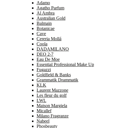
Adamo
Agatho Parfum
Al Ambra
Australian Gold
Balmain
Botanicae
Cave
Cereria Mollá
Coola
DADAMILANO
DEO 2-7
Eau De Moe
Essential Professional Make Up
Fugazzi
Goldfield & Banks
Grammatik Drammatik
KLK
Laurent Mazzone
Les fleur du golf
LWL
Maison Margiela
Micallef
Milano Fragranze
Nabeel
Phosbeauty