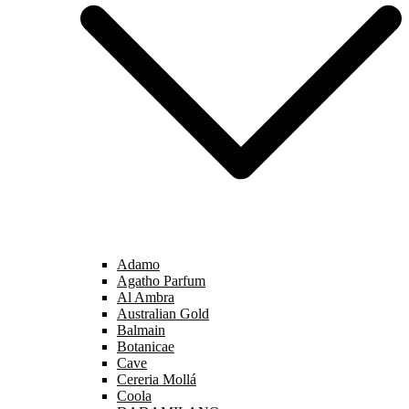
Adamo
Agatho Parfum
Al Ambra
Australian Gold
Balmain
Botanicae
Cave
Cereria Mollá
Coola