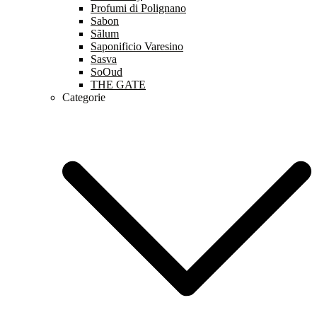
Profumi di Polignano
Sabon
Sãlum
Saponificio Varesino
Sasva
SoOud
THE GATE
Categorie