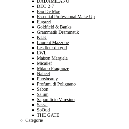
DADAMILANO
DEO 2-7
Eau De Moe
Essential Professional Make Up
Fugazzi
Goldfield & Banks
Grammatik Drammatik
KLK
Laurent Mazzone
Les fleur du golf
LWL
Maison Margiela
Micallef
Milano Fragranze
Nabeel
Phosbeauty
Profumi di Polignano
Sabon
Sãlum
Saponificio Varesino
Sasva
SoOud
THE GATE
Categorie