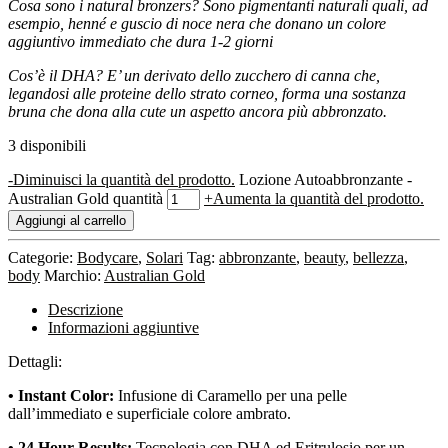
Cosa sono i natural bronzers? Sono pigmentanti naturali quali, ad
esempio, henné e guscio di noce nera che donano un colore
aggiuntivo immediato che dura 1-2 giorni
Cos’è il DHA? E’ un derivato dello zucchero di canna che,
legandosi alle proteine dello strato corneo, forma una sostanza
bruna che dona alla cute un aspetto ancora più abbronzato.
3 disponibili
-
Diminuisci la quantità del prodotto.
Lozione Autoabbronzante -
Australian Gold quantità
+
Aumenta la quantità del prodotto.
Aggiungi al carrello
Categorie:
Bodycare
,
Solari
Tag:
abbronzante
,
beauty
,
bellezza
,
body
Marchio:
Australian Gold
Descrizione
Informazioni aggiuntive
Dettagli:
• Instant Color:
Infusione di Caramello per una pelle
dall’immediato e superficiale colore ambrato.
• 24 Hour Results:
Tecnologia con DHA ed Eritrulosio per un