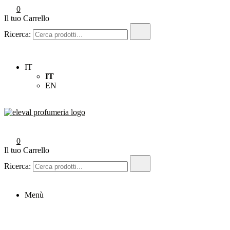
0
Il tuo Carrello
Ricerca:
IT
IT
EN
Eleval Profumeria
Profumeria Roma
0
Il tuo Carrello
Ricerca:
Menù