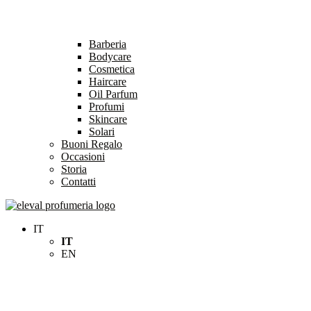
Barberia
Bodycare
Cosmetica
Haircare
Oil Parfum
Profumi
Skincare
Solari
Buoni Regalo
Occasioni
Storia
Contatti
Eleval Profumeria
Profumeria Roma
IT
IT
EN