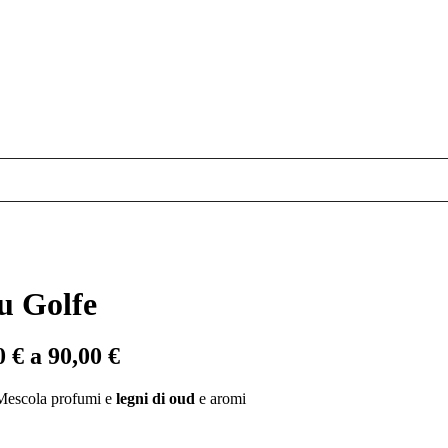
u Golfe
0 € a 90,00 €
 Mescola profumi e
legni di oud
e aromi