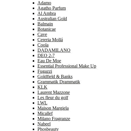
Adamo
Agatho Parfum
Al Ambra
Australian Gold
Balmain
Botanicae
Cave
Cereria Mollá
Coola
DADAMILANO
DEO 2-7
Eau De Moe
Essential Professional Make Up
Fugazzi
Goldfield & Banks
Grammatik Drammatik
KLK
Laurent Mazzone
Les fleur du golf
LWL
Maison Margiela
Micallef
Milano Fragranze
Nabeel
Phosbeauty