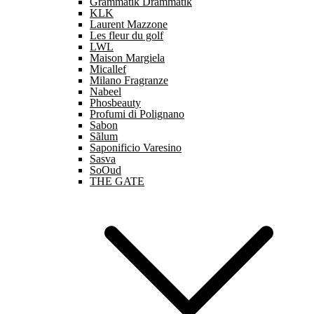
Grammatik Drammatik
KLK
Laurent Mazzone
Les fleur du golf
LWL
Maison Margiela
Micallef
Milano Fragranze
Nabeel
Phosbeauty
Profumi di Polignano
Sabon
Sãlum
Saponificio Varesino
Sasva
SoOud
THE GATE