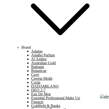
Brand
Adamo
Agatho Parfum
Al Ambra
Australian Gold
Balmain
Botanicae
Cave
Cereria Mollá
Coola
DADAMILANO
DEO 2-7
Eau De Moe
Essential Professional Make Up
Fugazzi
Eleva
Profu
Goldfield & Banks