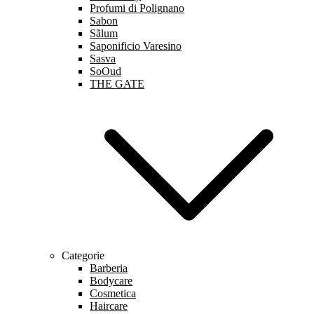
Profumi di Polignano
Sabon
Sãlum
Saponificio Varesino
Sasva
SoOud
THE GATE
Categorie
Barberia
Bodycare
Cosmetica
Haircare