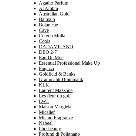
Agatho Parfum
Al Ambra
Australian Gold
Balmain
Botanicae
Cave
Cereria Mollá
Coola
DADAMILANO
DEO 2-7
Eau De Moe
Essential Professional Make Up
Fugazzi
Goldfield & Banks
Grammatik Drammatik
KLK
Laurent Mazzone
Les fleur du golf
LWL
Maison Margiela
Micallef
Milano Fragranze
Nabeel
Phosbeauty
Profumi di Polignano