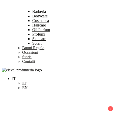
Barberia
Bodycare
Cosmetica
Haircare
Oil Parfum
Profumi
Skincare
Solari
Buoni Regalo
Occasioni
Storia
Contatti
Eleval Profumeria
Profumeria Roma
IT
IT
EN
0