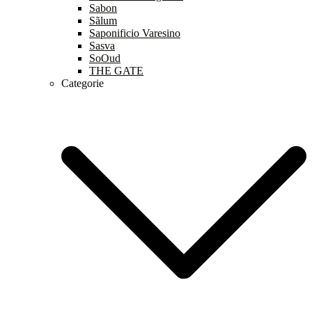
Sabon
Sãlum
Saponificio Varesino
Sasva
SoOud
THE GATE
Categorie