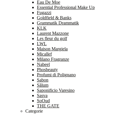
Eau De Moe
Essential Professional Make Up
Fugazzi
Goldfield & Banks
Grammatik Drammatik
KLK
Laurent Mazzone
Les fleur du golf
LWL
Maison Margiela
Micallef
Milano Fragranze
Nabeel
Phosbeauty
Profumi di Polignano
Sabon
Sãlum
Saponificio Varesino
Sasva
SoOud
THE GATE
Categorie