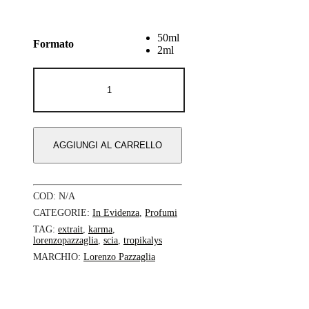
50ml
Formato
2ml
Tropikalys
Karma
-
Lorenzo
Pazzaglia
quantità
AGGIUNGI AL CARRELLO
COD:
N/A
CATEGORIE:
In Evidenza
,
Profumi
TAG:
extrait
,
karma
,
lorenzopazzaglia
,
scia
,
tropikalys
MARCHIO:
Lorenzo Pazzaglia