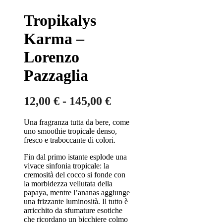
Tropikalys
Karma –
Lorenzo
Pazzaglia
Fascia
12,00
€
-
145,00
€
di
Una fragranza tutta da bere, come
prezzo:
uno smoothie tropicale denso,
da
fresco e traboccante di colori.
12,00 €
Fin dal primo istante esplode una
a
vivace sinfonia tropicale: la
cremosità del cocco si fonde con
145,00 €
la morbidezza vellutata della
papaya, mentre l’ananas aggiunge
una frizzante luminosità. Il tutto è
arricchito da sfumature esotiche
che ricordano un bicchiere colmo