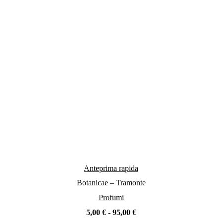
Anteprima rapida
Botanicae – Tramonte
Profumi
Fascia
5,00
€
-
95,00
€
di