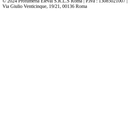
© 2024 Profumeria Eleval S.R.L.S Roma | P.Iva : 13085021007 |
Via Giulio Venticinque, 19/21, 00136 Roma