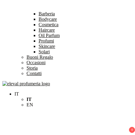
Barberia
Bodycare
Cosmetica
Haircare
Oil Parfum
Profumi
Skincare
Solari
Buoni Regalo
Occasioni
Storia
Contatti
Eleval Profumeria
Profumeria Roma
IT
IT
EN
0