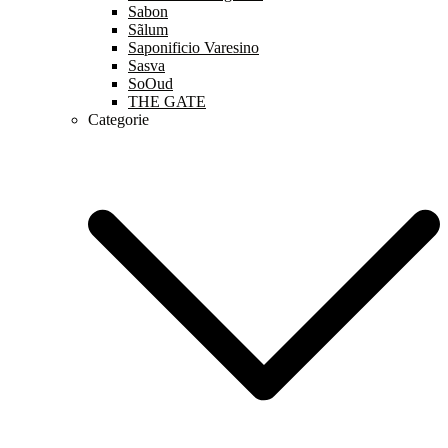
Sabon
Sãlum
Saponificio Varesino
Sasva
SoOud
THE GATE
Categorie