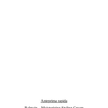
Anteprima rapida
Balmain – Moisturizing Styling Cream