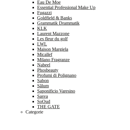
Eau De Moe
Essential Professional Make Up
Fugazzi
Goldfield & Banks
Grammatik Drammatik
KLK
Laurent Mazzone
Les fleur du golf
LWL
Maison Margiela
Micallef
Milano Fragranze
Nabeel
Phosbeauty
Profumi di Polignano
Sabon
Sãlum
Saponificio Varesino
Sasva
SoOud
THE GATE
Categorie