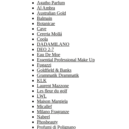
Agatho Parfum
Al Ambra
Australian Gold
Balmain
Botanicae
Cave
Cereria Mollá
Coola
DADAMILANO
DEO 2-7
Eau De Moe
Essential Professional Make Up
Fugazzi
Goldfield & Banks
Grammatik Drammatik
KLK
Laurent Mazzone
Les fleur du golf
LWL
Maison Margiela
Micallef
Milano Fragranze
Nabeel
Phosbeauty
Profumi di Polignano