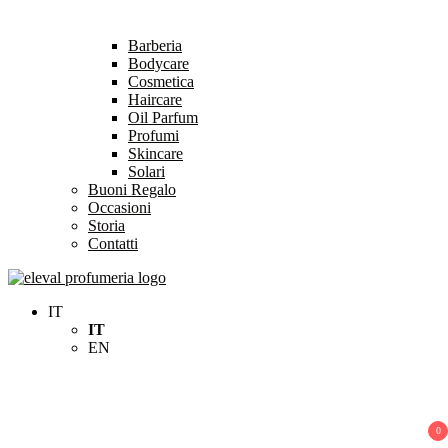
Barberia
Bodycare
Cosmetica
Haircare
Oil Parfum
Profumi
Skincare
Solari
Buoni Regalo
Occasioni
Storia
Contatti
Eleval Profumeria
Profumeria Roma
IT
IT
EN
0