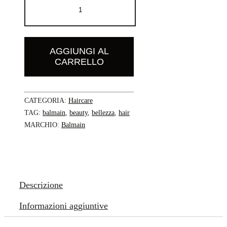
-
Silk
Perfume
200ml
quantità
AGGIUNGI AL
CARRELLO
CATEGORIA:
Haircare
TAG:
balmain
,
beauty
,
bellezza
,
hair
MARCHIO:
Balmain
Descrizione
Informazioni aggiuntive