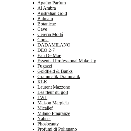
Agatho Parfum
Al Ambra
Australian Gold
Balmain
Botanicae
Cave
Cereria Mollá
Coola
DADAMILANO
DEO 2-7
Eau De Moe
Essential Professional Make Up
Fugazzi
Goldfield & Banks
Grammatik Drammatik
KLK
Laurent Mazzone
Les fleur du golf
LWL
Maison Margiela
Micallef
Milano Fragranze
Nabeel
Phosbeauty
Profumi di Polignano