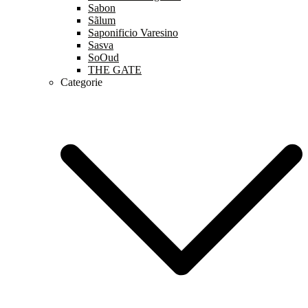
Sabon
Sãlum
Saponificio Varesino
Sasva
SoOud
THE GATE
Categorie