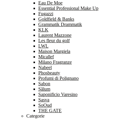
Eau De Moe
Essential Professional Make Up
Fugazzi
Goldfield & Banks
Grammatik Drammatik
KLK
Laurent Mazzone
Les fleur du golf
LWL
Maison Margiela
Micallef
Milano Fragranze
Nabeel
Phosbeauty
Profumi di Polignano
Sabon
Sãlum
Saponificio Varesino
Sasva
SoOud
THE GATE
Categorie